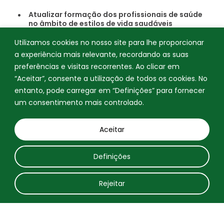
Atualizar formação dos profissionais de saúde
no âmbito de estilos de vida saudáveis
(aconselhamento alimentar, promoção do
exercício físico);
Utilizamos cookies no nosso site para lhe proporcionar
a experiência mais relevante, recordando as suas
Formação dos profissionais de saúde no âmbito
preferências e visitas recorrentes. Ao clicar em
da HTA;
“Aceitar”, consente a utilização de todos os cookies. No
Promoção de espaços públicos e equipamentos
entanto, pode carregar em “Definições” para fornecer
facilitadores da prática de exercício físico;
um consentimento mais controlado.
Vigilância e controlo de fatores de risco
modificáveis (ex.: consumo de sal, excesso de
Aceitar
peso, tabagismo).
Definições
Rejeitar
Obesidade