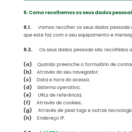
6. Como recolhemos os seus dados pessoa
6.1.
Vamos recolher os seus dados pessoais at
que este faz com o seu equipamento e mensag
6.2.
Os seus dados pessoais são recolhidos a
(a)
Quando preenche o formulário de conta
(b)
Através do seu navegador;
(c)
Data e hora do acesso;
(d)
Sistema operativo;
(e)
URLs de referência;
(f)
Através de cookies;
(g)
Através de pixel tags e outras tecnologi
(h)
Endereço IP.