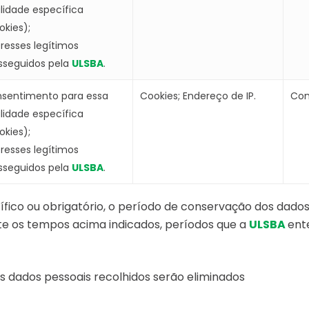
alidade específica
okies);
eresses legítimos
sseguidos pela
ULSBA
.
sentimento para essa
Cookies; Endereço de IP.
Con
alidade específica
okies);
eresses legítimos
sseguidos pela
ULSBA
.
ico ou obrigatório, o período de conservação dos dados 
e os tempos acima indicados, períodos que a
ULSBA
ent
 dados pessoais recolhidos serão eliminados