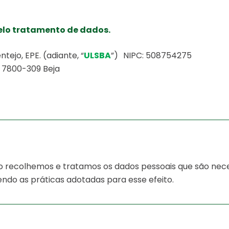
pelo tratamento de dados.
tejo, EPE. (adiante, “
ULSBA
”) NIPC: 508754275
 7800-309 Beja
o recolhemos e tratamos os dados pessoais que são nece
endo as práticas adotadas para esse efeito.