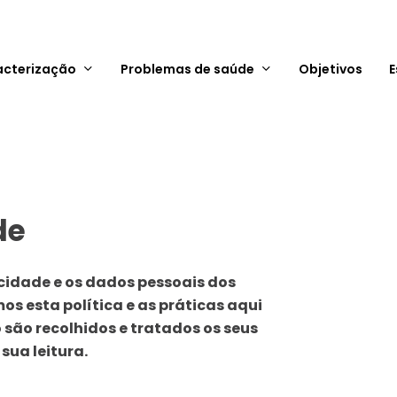
acterização
Problemas de saúde
Objetivos
E
de
idade e os dados pessoais dos
os esta política e as práticas aqui
 são recolhidos e tratados os seus
sua leitura.