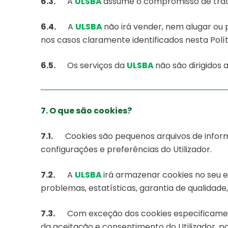
6.3.
A
ULSBA
assume o compromisso de trata
6.4.
A
ULSBA
não irá vender, nem alugar ou 
nos casos claramente identificados nesta Polí
6.5.
Os serviços da
ULSBA
não são dirigidos
7. O que são cookies?
7.1.
Cookies são pequenos arquivos de informa
configurações e preferências do Utilizador.
7.2.
A
ULSBA
irá armazenar cookies no seu 
problemas, estatísticas, garantia de qualidade
7.3.
Com exceção dos cookies especificamen
da aceitação e consentimento do Utilizador, 