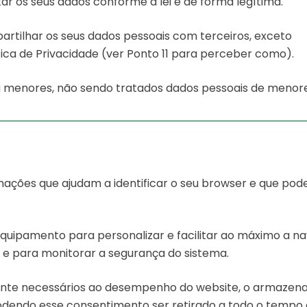
r os seus dados conforme a lei e de forma legítima.
partilhar os seus dados pessoais com terceiros, exceto
tica de Privacidade (ver Ponto 11 para perceber como).
 a menores, não sendo tratados dados pessoais de menore
ções que ajudam a identificar o seu browser e que po
equipamento para personalizar e facilitar ao máximo a 
, e para monitorar a segurança do sistema.
te necessários ao desempenho do website, o armazena
podendo esse consentimento ser retirado a todo o tempo